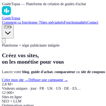
GuideTopaz — Plateforme de création de guides d'achat
Guide
Topaz
Comment ça fonctionne ?
Sites spécialisés
Fonctionnalités
Contact
🇫🇷
fr
Plateforme + régie publicitaire intégrée
Créez vos sites,
on les monétise pour vous
Lancez votre
blog
,
guide d'achat
,
comparateur
ou
site de coupons
Créer mon site →
Diffuser une campagne →
2,8 M+
Visiteurs uniques · jour · FR · UK · US · DE · ES…
12 000+
Sites en ligne
SEO + LLM
Optimisations natives