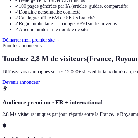
✓
Hébergement, SSL et CDN inclus
✓
100 pages générées par IA (articles, guides, comparatifs)
✓
Domaine personnalisé connecté
✓
Catalogue affilié 6M de SKUs branché
✓
Régie publicitaire — partage 50/50 sur les revenus
✓
Aucune limite sur le nombre de sites
Démarrer mon premier site
→
Pour les annonceurs
Touchez
2,8 M de visiteurs
(France, Royau
Diffusez vos campagnes sur les 12 000+ sites éditoriaux du réseau, en F
Devenir annonceur
→
🌍
Audience premium · FR + international
2,8 M+ visiteurs uniques par jour, répartis entre la France, le Royau
🛡️